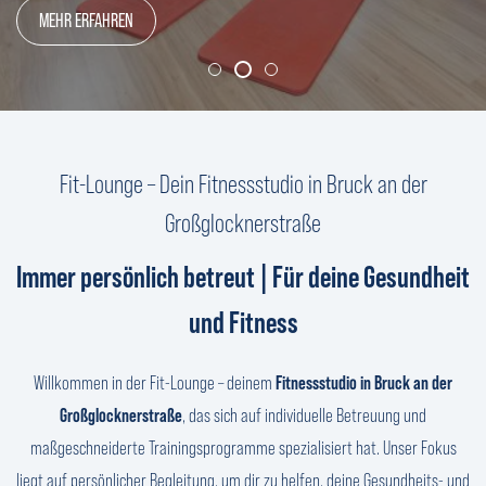
MEHR ERFAHREN
MEHR ERFAHREN
MEHR ERFAHREN
Fit-Lounge – Dein Fitnessstudio in Bruck an der
Großglocknerstraße
Immer persönlich betreut | Für deine Gesundheit
und Fitness
Willkommen in der Fit-Lounge – deinem
Fitnessstudio in Bruck an der
Großglocknerstraße
, das sich auf individuelle Betreuung und
maßgeschneiderte Trainingsprogramme spezialisiert hat. Unser Fokus
liegt auf persönlicher Begleitung, um dir zu helfen, deine Gesundheits- und