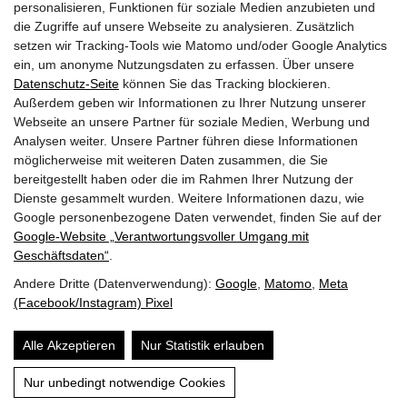
personalisieren, Funktionen für soziale Medien anzubieten und
die Zugriffe auf unsere Webseite zu analysieren. Zusätzlich
setzen wir Tracking-Tools wie Matomo und/oder Google Analytics
ein, um anonyme Nutzungsdaten zu erfassen. Über unsere
kontakt@fit-lounge.at
Datenschutz-Seite
können Sie das Tracking blockieren.
Außerdem geben wir Informationen zu Ihrer Nutzung unserer
+43 6545 202 93
Webseite an unsere Partner für soziale Medien, Werbung und
Analysen weiter. Unsere Partner führen diese Informationen
möglicherweise mit weiteren Daten zusammen, die Sie
Kontaktieren Sie uns
bereitgestellt haben oder die im Rahmen Ihrer Nutzung der
Dienste gesammelt wurden. Weitere Informationen dazu, wie
E-Mail senden
Google personenbezogene Daten verwendet, finden Sie auf der
Termin vereinbaren
Google‑Website „Verantwortungsvoller Umgang mit
Geschäftsdaten“
.
Barrierefreiheit
Andere Dritte (Datenverwendung):
Google
,
Matomo
,
Meta
Datenschutz
(Facebook/Instagram) Pixel
Impressum
Alle Akzeptieren
Nur Statistik erlauben
Nur unbedingt notwendige Cookies
Website by