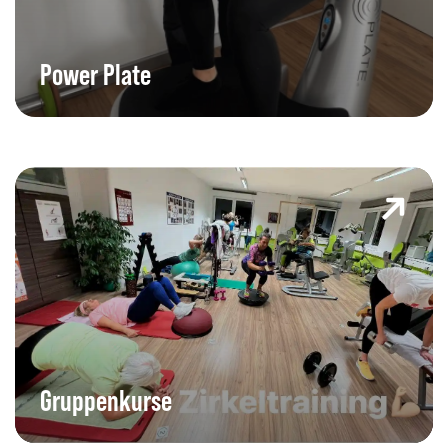
Mit nur zwei Anwendungen pro Woche aktivierst du deinen
Stoffwechsel, formst deinen Körper und verbesserst deine
Power Plate
Gesundheit nachhaltig. Wenig Zeit, große Wirkung!
Gruppenkurse
Motivierende Gruppenkurse von Pilates und Aerobic bis hin zum
Zumba. Unsere Kurse sind nicht nur effektiv, sondern machen
Gruppenkurse
auch Spaß und sorgen für Abwechslung im Trainingsalltag.